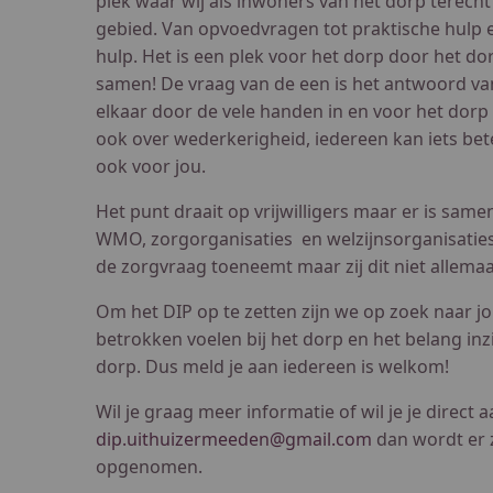
plek waar wij als inwoners van het dorp terech
gebied. Van opvoedvragen tot praktische hulp e
hulp. Het is een plek voor het dorp door het do
samen! De vraag van de een is het antwoord van
elkaar door de vele handen in en voor het dorp
ook over wederkerigheid, iedereen kan iets bet
ook voor jou.
Het punt draait op vrijwilligers maar er is sam
WMO, zorgorganisaties en welzijnsorganisaties.
de zorgvraag toeneemt maar zij dit niet allema
Om het DIP op te zetten zijn we op zoek naar jo
betrokken voelen bij het dorp en het belang in
dorp. Dus meld je aan iedereen is welkom!
Wil je graag meer informatie of wil je je direct
dip.uithuizermeeden@gmail.com
dan wordt er z
opgenomen.