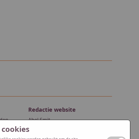
Redactie website
rden
Abel Smit
 cookies
Jasper Spijk
t
redactie@pguithuizermeeden.nl
elijke cookies worden gebruikt om de site