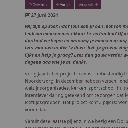
Overzicht
Vorige
Volgende
27 juni 2024
Wij zijn op zoek naar jou! Ben jij een mensen m
leuk om mensen met elkaar te verbinden? Of ku
digitaal verlegen en ontvang je mensen graag 
iets voor een ander te doen, heb je groene vin
lijkt en help je graag? Lees dan gauw verder we
degene aan wie je nu denkt.
Vorig jaar is het project Levensloopbestendig U
Noorderzorg. In december hebben verschillende
welzijnsorganisaties, kerken, sportschool, hui
intentieverklaring getekend om te zorgen dat Mei
leeftijdsgroepen. Het project kent 3 pijlers: w
voor elkaar.
Vanuit deze laatste pijler zijn we bezig een Dor