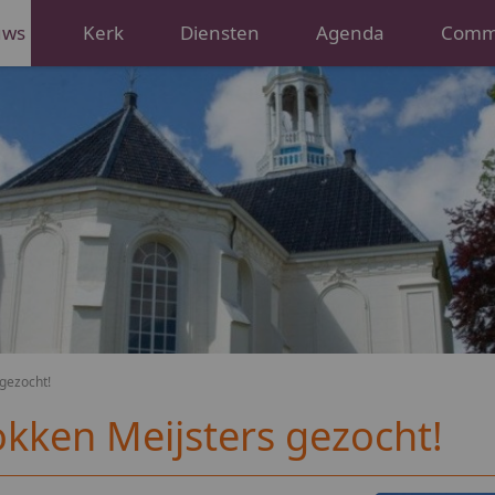
uws
Kerk
Diensten
Agenda
Commi
 gezocht!
okken Meijsters gezocht!