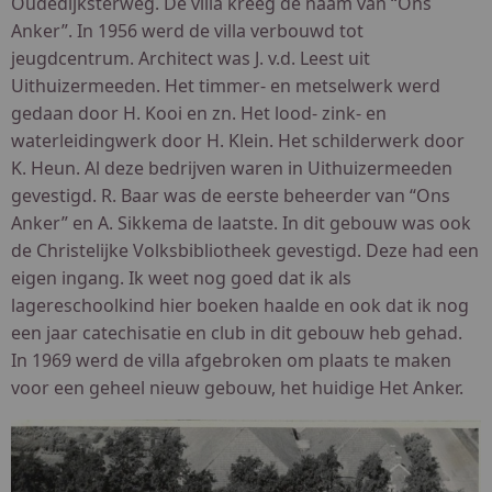
Oudedijksterweg. De villa kreeg de naam van “Ons
Anker”. In 1956 werd de villa verbouwd tot
jeugdcentrum. Architect was J. v.d. Leest uit
Uithuizermeeden. Het timmer- en metselwerk werd
gedaan door H. Kooi en zn. Het lood- zink- en
waterleidingwerk door H. Klein. Het schilderwerk door
K. Heun. Al deze bedrijven waren in Uithuizermeeden
gevestigd. R. Baar was de eerste beheerder van “Ons
Anker” en A. Sikkema de laatste. In dit gebouw was ook
de Christelijke Volksbibliotheek gevestigd. Deze had een
eigen ingang. Ik weet nog goed dat ik als
lagereschoolkind hier boeken haalde en ook dat ik nog
een jaar catechisatie en club in dit gebouw heb gehad.
In 1969 werd de villa afgebroken om plaats te maken
voor een geheel nieuw gebouw, het huidige Het Anker.