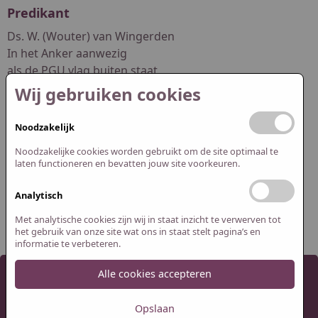
Predikant
Ds. W. (Wouter) van Wingerden
In het Anker aanwezig
als de PGU vlag buiten staat
Wij gebruiken cookies
dswouter.vanwingerden@pgwuur.nl
Noodzakelijk
Redactie website
Noodzakelijke cookies worden gebruikt om de site optimaal te
Abel Smit
laten functioneren en bevatten jouw site voorkeuren.
Jasper Spijk
Analytisch
redactie@pguithuizermeeden.nl
Met analytische cookies zijn wij in staat inzicht te verwerven tot
het gebruik van onze site wat ons in staat stelt pagina’s en
informatie te verbeteren.
Alle cookies accepteren
2026 Protestantse Gemeente Uithuizermeeden
Cookie instellingen
Webdesign:
XD designers