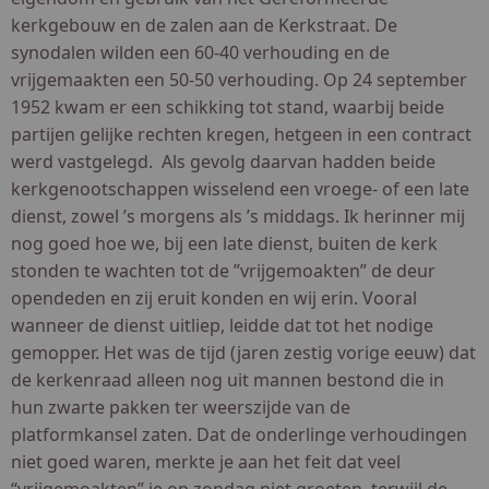
kerkgebouw en de zalen aan de Kerkstraat. De
synodalen wilden een 60-40 verhouding en de
vrijgemaakten een 50-50 verhouding. Op 24 september
1952 kwam er een schikking tot stand, waarbij beide
partijen gelijke rechten kregen, hetgeen in een contract
werd vastgelegd. Als gevolg daarvan hadden beide
kerkgenootschappen wisselend een vroege- of een late
dienst, zowel ’s morgens als ’s middags. Ik herinner mij
nog goed hoe we, bij een late dienst, buiten de kerk
stonden te wachten tot de ”vrijgemoakten” de deur
opendeden en zij eruit konden en wij erin. Vooral
wanneer de dienst uitliep, leidde dat tot het nodige
gemopper. Het was de tijd (jaren zestig vorige eeuw) dat
de kerkenraad alleen nog uit mannen bestond die in
hun zwarte pakken ter weerszijde van de
platformkansel zaten. Dat de onderlinge verhoudingen
niet goed waren, merkte je aan het feit dat veel
“vrijgemoakten” je op zondag niet groeten, terwijl de