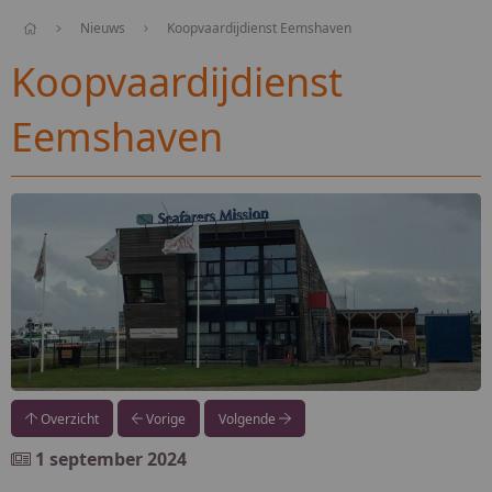
Nieuws
Koopvaardijdienst Eemshaven
Koopvaardijdienst
Eemshaven
Overzicht
Vorige
Volgende
1 september 2024