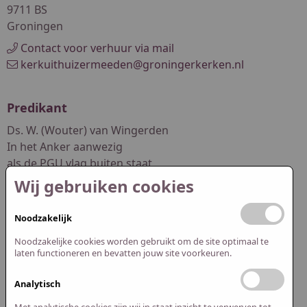
9711 BS
Groningen
Contact voor verhuur via mail
kerkuithuizermeeden@groningerkerken.nl
Predikant
Ds. W. (Wouter) van Wingerden
In het Anker aanwezig
als de PGU vlag buiten staat
Wij gebruiken cookies
dswouter.vanwingerden@pgwuur.nl
Noodzakelijk
Redactie website
Noodzakelijke cookies worden gebruikt om de site optimaal te
Abel Smit
laten functioneren en bevatten jouw site voorkeuren.
Jasper Spijk
Analytisch
redactie@pguithuizermeeden.nl