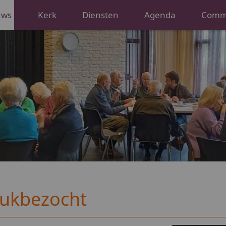
uws
Kerk
Diensten
Agenda
Commi
rukbezocht