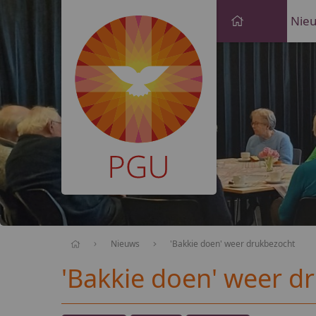
PGU
Nie
Nieuws
'Bakkie doen' weer drukbezocht
'Bakkie doen' weer d