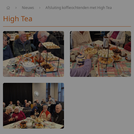
Nieuws
Afsluiting koffieochtenden met High Tea
High Tea