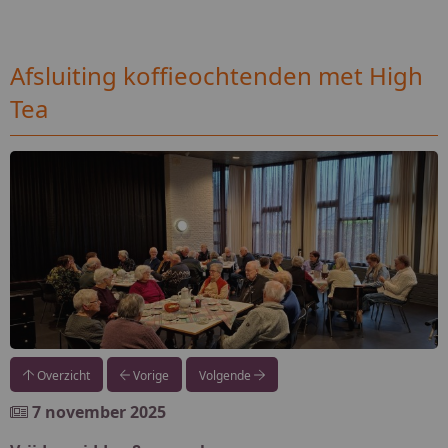
Afsluiting koffieochtenden met High
Tea
Overzicht
Vorige
Volgende
7 november 2025