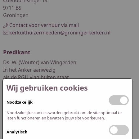
Coehoornsingel 14
9711 BS
Groningen
Contact voor verhuur via mail
kerkuithuizermeeden@groningerkerken.nl
Predikant
Ds. W. (Wouter) van Wingerden
In het Anker aanwezig
als de PGU vlag buiten staat
Wij gebruiken cookies
dswouter.vanwingerden@pgwuur.nl
Noodzakelijk
Redactie website
Noodzakelijke cookies worden gebruikt om de site optimaal te
Abel Smit
laten functioneren en bevatten jouw site voorkeuren.
Jasper Spijk
Analytisch
redactie@pguithuizermeeden.nl