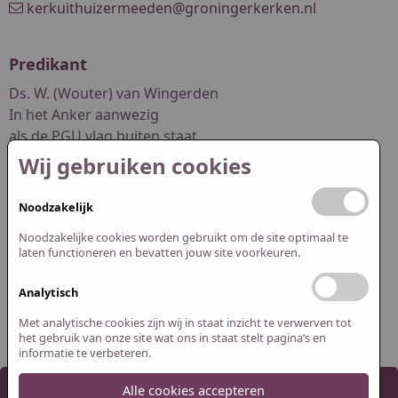
kerkuithuizermeeden@groningerkerken.nl
Predikant
Ds. W. (Wouter) van Wingerden
In het Anker aanwezig
als de PGU vlag buiten staat
Wij gebruiken cookies
dswouter.vanwingerden@pgwuur.nl
Noodzakelijk
Redactie website
Noodzakelijke cookies worden gebruikt om de site optimaal te
Abel Smit
laten functioneren en bevatten jouw site voorkeuren.
Jasper Spijk
Analytisch
redactie@pguithuizermeeden.nl
Met analytische cookies zijn wij in staat inzicht te verwerven tot
het gebruik van onze site wat ons in staat stelt pagina’s en
informatie te verbeteren.
Alle cookies accepteren
2026 Protestantse Gemeente Uithuizermeeden