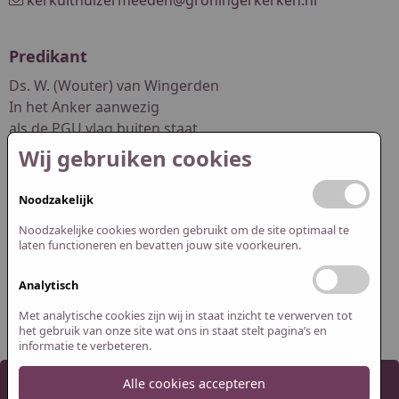
Predikant
Ds. W. (Wouter) van Wingerden
In het Anker aanwezig
als de PGU vlag buiten staat
Wij gebruiken cookies
dswouter.vanwingerden@pgwuur.nl
Noodzakelijk
Redactie website
Noodzakelijke cookies worden gebruikt om de site optimaal te
Abel Smit
laten functioneren en bevatten jouw site voorkeuren.
Jasper Spijk
Analytisch
redactie@pguithuizermeeden.nl
Met analytische cookies zijn wij in staat inzicht te verwerven tot
het gebruik van onze site wat ons in staat stelt pagina’s en
informatie te verbeteren.
Alle cookies accepteren
2026 Protestantse Gemeente Uithuizermeeden