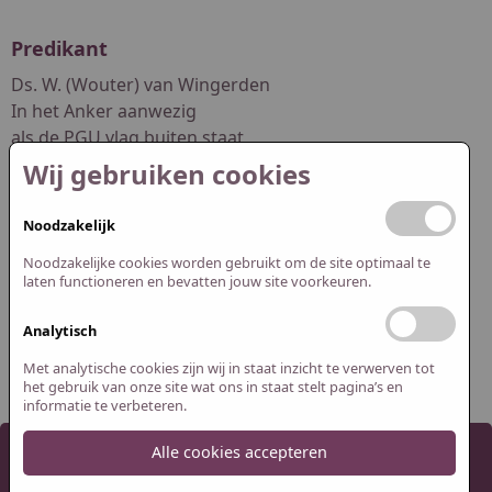
Predikant
Ds. W. (Wouter) van Wingerden
In het Anker aanwezig
als de PGU vlag buiten staat
Wij gebruiken cookies
dswouter.vanwingerden@pgwuur.nl
Noodzakelijk
Redactie website
Noodzakelijke cookies worden gebruikt om de site optimaal te
Abel Smit
laten functioneren en bevatten jouw site voorkeuren.
Jasper Spijk
Analytisch
redactie@pguithuizermeeden.nl
Met analytische cookies zijn wij in staat inzicht te verwerven tot
het gebruik van onze site wat ons in staat stelt pagina’s en
informatie te verbeteren.
Alle cookies accepteren
2026 Protestantse Gemeente Uithuizermeeden
Cookie instellingen