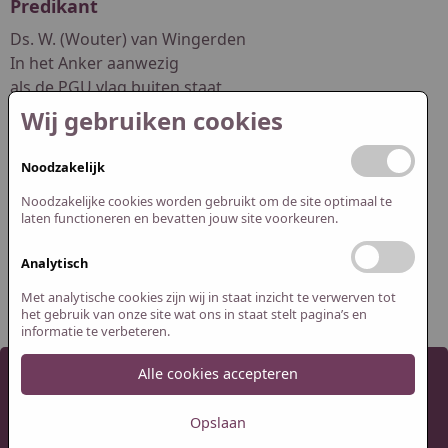
Predikant
Ds. W. (Wouter) van Wingerden
In het Anker aanwezig
als de PGU vlag buiten staat
Wij gebruiken cookies
dswouter.vanwingerden@pgwuur.nl
Noodzakelijk
Redactie website
Noodzakelijke cookies worden gebruikt om de site optimaal te
Abel Smit
laten functioneren en bevatten jouw site voorkeuren.
Jasper Spijk
Analytisch
redactie@pguithuizermeeden.nl
Met analytische cookies zijn wij in staat inzicht te verwerven tot
het gebruik van onze site wat ons in staat stelt pagina’s en
informatie te verbeteren.
Alle cookies accepteren
2026 Protestantse Gemeente Uithuizermeeden
Cookie instellingen
Webdesign:
XD designers