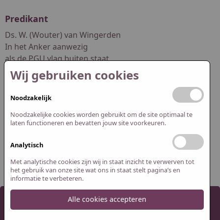
Predikant
Ds. W. (Wouter) van Wingerden
In het Anker aanwezig
als de PGU vlag buiten staat
Wij gebruiken cookies
dswouter.vanwingerden@pgwuur.nl
Noodzakelijk
Redactie website
Noodzakelijke cookies worden gebruikt om de site optimaal te
Abel Smit
laten functioneren en bevatten jouw site voorkeuren.
Jasper Spijk
Analytisch
redactie@pguithuizermeeden.nl
Met analytische cookies zijn wij in staat inzicht te verwerven tot
het gebruik van onze site wat ons in staat stelt pagina’s en
informatie te verbeteren.
Alle cookies accepteren
2026 Protestantse Gemeente Uithuizermeeden
Cookie instellingen