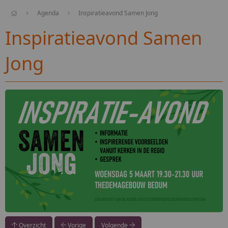
Agenda
Inspiratieavond Samen Jong
Inspiratieavond Samen
Jong
Overzicht
Vorige
Volgende