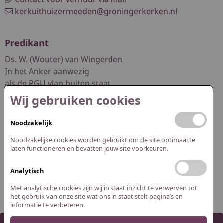
kerkuithuizermeeden@groningerkerken.nl
Predikant
Ds. W. (Wouter) van Wingerden
In het Anker aanwezig
als de PGU vlag buiten staat
Wij gebruiken cookies
dswouter.vanwingerden@pgwuur.nl
Noodzakelijk
Redactie website
Noodzakelijke cookies worden gebruikt om de site optimaal te
Abel Smit
laten functioneren en bevatten jouw site voorkeuren.
Jasper Spijk
Analytisch
redactie@pguithuizermeeden.nl
Met analytische cookies zijn wij in staat inzicht te verwerven tot
het gebruik van onze site wat ons in staat stelt pagina’s en
informatie te verbeteren.