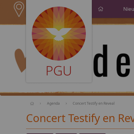
PGU
Nie
Agenda
Concert Testify en Reveal
Concert Testify en Re